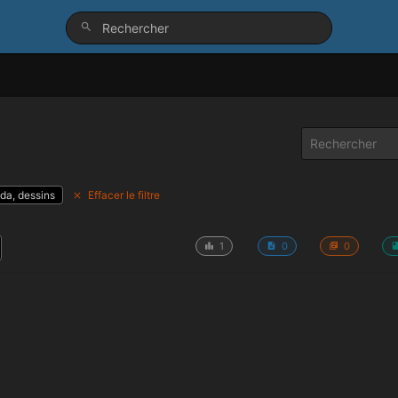
da, dessins
Effacer le filtre
1
0
0