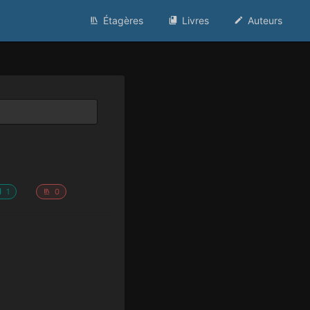
Étagères
Livres
Auteurs
1
0