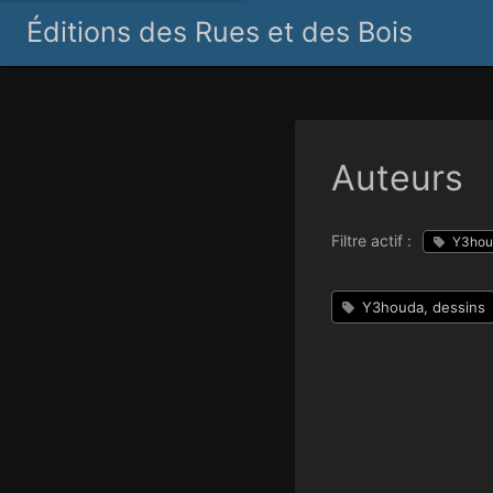
Éditions des Rues et des Bois
Auteurs
Filtre actif :
Y3hou
Y3houda, dessins